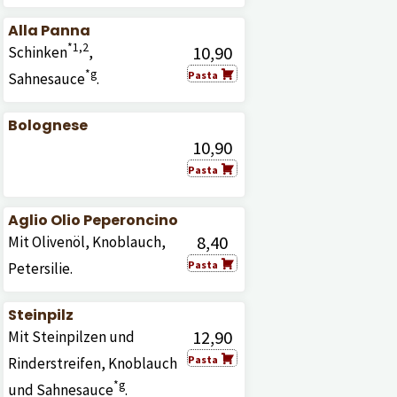
Alla Panna
*1,2
10,90
Schinken
,
*g
Pasta
Sahnesauce
.
Bolognese
10,90
Pasta
Aglio Olio Peperoncino
8,40
Mit Olivenöl, Knoblauch,
Pasta
Petersilie.
Steinpilz
12,90
Mit Steinpilzen und
Pasta
Rinderstreifen, Knoblauch
*g
und Sahnesauce
.