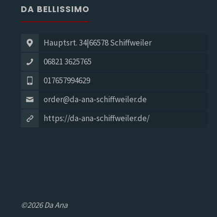
DA BELLISSIMO
Hauptsrt. 34|66578 Schiffweiler
06821 3625765
017657994629
order@da-ana-schiffweiler.de
https://da-ana-schiffweiler.de/
©2026 Da Ana