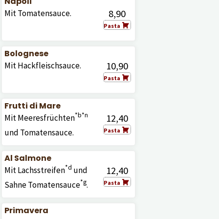
Napoli
8,90
Mit Tomatensauce.
Pasta
Bolognese
10,90
Mit Hackfleischsauce.
Pasta
Frutti di Mare
*b
*n
12,40
Mit Meeresfrüchten
Pasta
und Tomatensauce.
Al Salmone
*d
12,40
Mit Lachsstreifen
und
*g
Pasta
Sahne Tomatensauce
.
Primavera