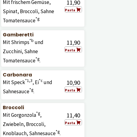
11,90
Mit frischem Gemüse,
Pasta
Spinat, Broccoli, Sahne
*g
Tomatensauce
Gamberetti
*b
11,90
Mit Shrimps
und
Pasta
Zucchini, Sahne
*g
Tomatensauce
.
Carbonara
*1,3
*c
10,90
Mit Speck
, Ei
und
*g
Pasta
Sahnesauce
.
Broccoli
*g
11,40
Mit Gorgonzola
,
Pasta
Zwiebeln, Broccoli,
*g
Knoblauch, Sahnesauce
.