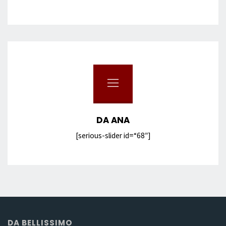
DA ANA
[serious-slider id=“68″]
DA BELLISSIMO