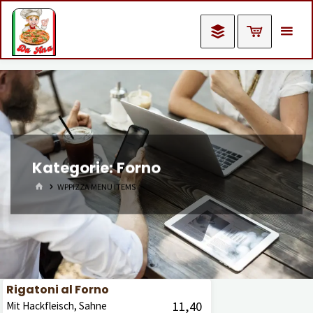
Skip
to
content
Kategorie:
Forno
HOME
WPPIZZA MENU ITEMS
Rigatoni al Forno
11,40
Mit Hackfleisch, Sahne