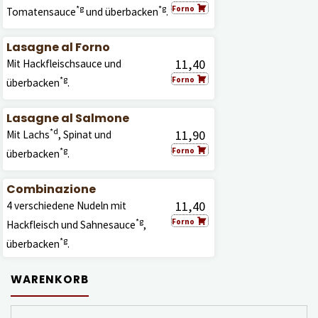
*g
*g
Forno
Tomatensauce
und überbacken
.
Lasagne al Forno
11,40
Mit Hackfleischsauce und
*g
Forno
überbacken
.
Lasagne al Salmone
*d
11,90
Mit Lachs
, Spinat und
*g
Forno
überbacken
.
Combinazione
11,40
4 verschiedene Nudeln mit
*g
Forno
Hackfleisch und Sahnesauce
,
*g
überbacken
.
WARENKORB