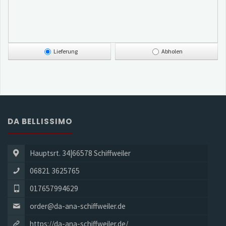
Lieferung
Abholen
DA BELLISSIMO
Hauptsrt. 34|66578 Schiffweiler
06821 3625765
017657994629
order@da-ana-schiffweiler.de
https://da-ana-schiffweiler.de/