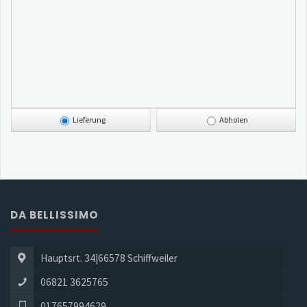
Lieferung
Abholen
DA BELLISSIMO
Hauptsrt. 34|66578 Schiffweiler
06821 3625765
017657994629