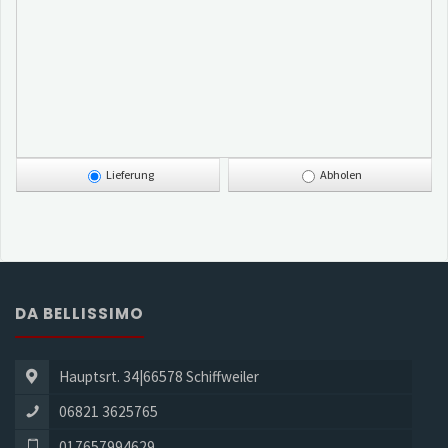
Lieferung
Abholen
DA BELLISSIMO
Hauptsrt. 34|66578 Schiffweiler
06821 3625765
017657994629