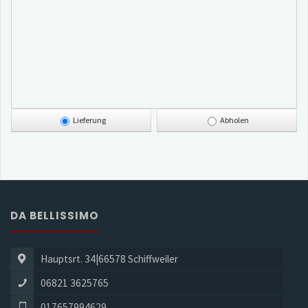
Lieferung
Abholen
DA BELLISSIMO
Hauptsrt. 34|66578 Schiffweiler
06821 3625765
017657994629