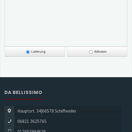
Lieferung
Abholen
DA BELLISSIMO
Hauptsrt. 34|66578 Schiffweiler
06821 3625765
017657994629