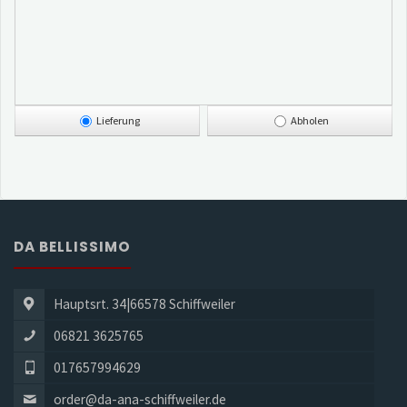
Lieferung
Abholen
DA BELLISSIMO
Hauptsrt. 34|66578 Schiffweiler
06821 3625765
017657994629
order@da-ana-schiffweiler.de