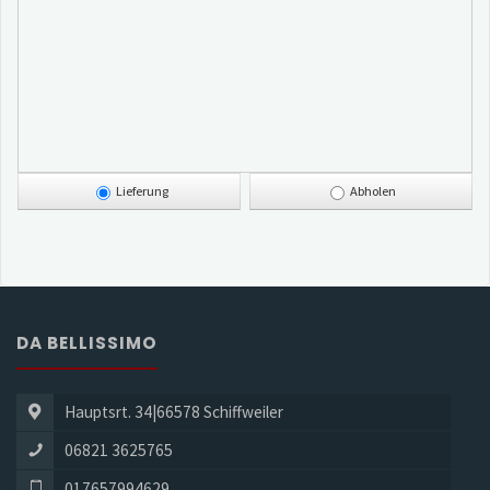
Lieferung
Abholen
DA BELLISSIMO
Hauptsrt. 34|66578 Schiffweiler
06821 3625765
017657994629