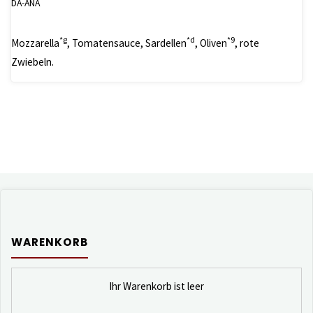
DA-ANA
*g
*d
*9
Mozzarella
, Tomatensauce, Sardellen
, Oliven
, rote
Zwiebeln.
WARENKORB
Ihr Warenkorb ist leer