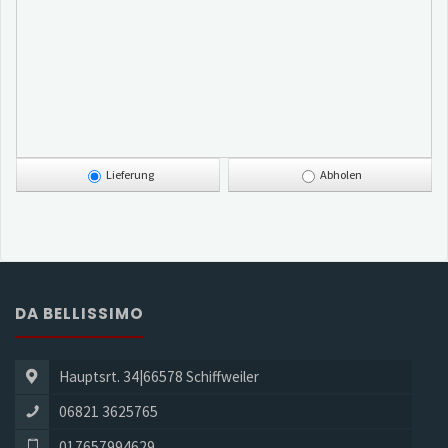
Lieferung
Abholen
DA BELLISSIMO
Hauptsrt. 34|66578 Schiffweiler
06821 3625765
017657994629