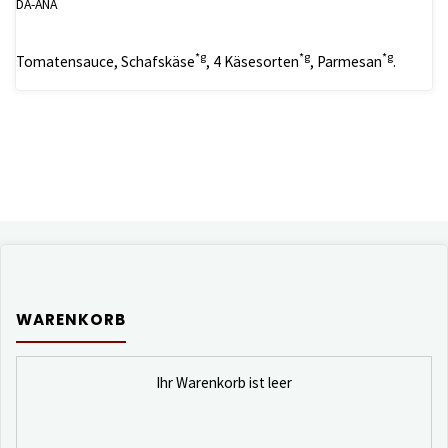
DA-ANA
*g
*g
*g
Tomatensauce, Schafskäse
, 4 Käsesorten
, Parmesan
.
WARENKORB
Ihr Warenkorb ist leer