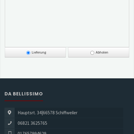
Lieferung
Abholen
DA BELLISSIMO
Hauptsrt. 34|66578 Schiffweiler
06821 3625765
017657994629