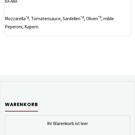
DA-ANA
*g
*d
*9
Mozzarella
, Tomatensauce, Sardellen
, Oliven
, milde
Peperoni, Kapern.
WARENKORB
Ihr Warenkorb ist leer