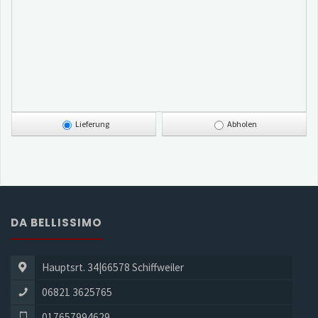
Lieferung
Abholen
DA BELLISSIMO
Hauptsrt. 34|66578 Schiffweiler
06821 3625765
017657994629