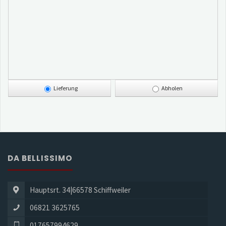
Lieferung
Abholen
DA BELLISSIMO
Hauptsrt. 34|66578 Schiffweiler
06821 3625765
017657994629