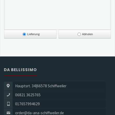
Lieferung
Abholen
DA BELLISSIMO
Hauptsrt. 34|66578 Schiffweiler
06821 3625765
017657994629
order@da-ana-schiffweiler.de